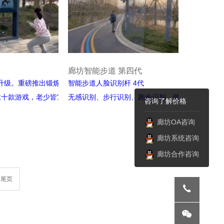
廊坊智能步道 第四代
升级。重磅推出锻炼健身系列
智能步道人脸识别杆 4代
数十款游戏，老少皆宜！利用
无感识别、步行识别、跑步识别、骑车识别、
咨询了解价格
运用体感识别与手势识别技术，
多人同时识别、用户隐私保护
廊坊OA咨询
相应动作即可与大屏进行交
廊坊系统咨询
何感应设备，轻松方便控制想
。
廊坊合作咨询
尾页