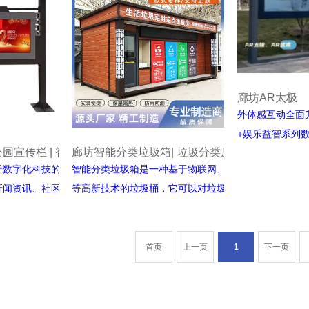
廊坊AR太极
外体感互动全面
+娱乐益智系列
廊坊电子阅报栏 | 公园宣传栏 | 智慧社区广告宣传栏智能互动大屏
廊坊智能分类垃圾箱| 垃圾分类房 | 户外环保垃圾箱
AI互动大屏，
于数字化科技的媒体信息
智能分类垃圾箱是一种基于物联网、人工智能
实现人体四肢做
新闻资讯、社区公告、企
等高新技术的垃圾桶，它可以对垃圾进行自动
互，无需佩戴任
阅报栏的主要特点如下
识别和分类，实现垃圾的准确分类回收和资源
互动的内容游戏
阅报栏可以通过大屏幕或
再利用。
式进行多媒体信息展示，
智能分类垃圾箱的主要特点如下
首页
上一页
1
下一页
字等，以吸引人们的注意
1.自动感知: 智能分类垃圾箱内部配备传感器
阅报栏可以实现实时更新
和摄像头等设备，可自动感知垃圾的种类和数
息的及时性和有效性
量.