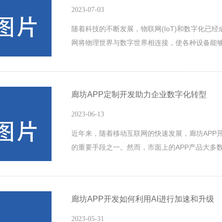
2023-07-03
随着科技的不断发展，物联网(IoT)和数字化已
网将物理世界与数字世界相连接，使各种设备能
产效率、优化资源利用并改善人们的生活质量。
形式，以便于存储、处理和传输。这两者共同推动
网系统开发与数字化的结合为各行各业带来了巨
廊坊APP定制开发助力企业数字化转型
技术可以实现设备的实时监控和管理，提高生
2023-06-13
近年来，随着移动互联网的快速发展，廊坊APP
的重要手段之一。然而，市面上的APP产品大多
难真正满足企业在数字化转型中的个性化需求。
进行定制开发，以便更好地满足自身业务需求和提
发可以提升用户体验随着消费者对品质和服务要
廊坊APP开发如何利用AI进行加速和升级
APP已经无法满足他们的需求。通过进行APP定
2023-05-31