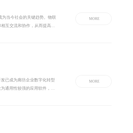
经成为当今社会的关键趋势。物联
MORE
够相互交流和协作，从而提高生
数字化则是指将信息转换为数字
了智能时代的来临。 廊坊物联
大的变革。在制造业中，物联网
开发已成为廊坊企业数字化转型
MORE
数为通用性较强的应用软件，很
因此，越来越多的企业开始考虑
高用户体验。一、APP定制开
求的不断提高，传统的通用性