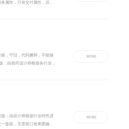
服务属性，只有交付属性，后续
应速度慢，耽误项目正常使用；
系统，无研发成本，这种系统存
公开漏洞，使用过程中容易遭受
呆板，守旧，代码臃肿，不能做
MORE
准版：由我司设计师根据各行业特
应电脑手机端，支持...
标准版：由设计师根据行业特性进
MORE
统一版面，无需签订效果图确认