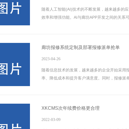
随着人工智能(AI)技术的不断发展，越来越多的应用
效率和增强功能。AI与廊坊APP开发之间的关系
帮助APP开发人员更快地开发APP，并提供了一
助APP在市场上脱颖而出。下面是一些方法，说明
APP，以及如何运用AI技术来提高APP的性能和
廊坊报修系统定制及部署报修派单抢单
理(NLP)技术自
2023-04-26
随着信息技术的发展，越来越多的企业开始采用
率、降低成本和提升客户满意度。同时，报修派
功能。本文将探讨报修系统定制和报修派单抢单
廊坊报修系统定制是指根据企业的业务需求和实
修系统，包括前端UI设计、后端功能开发、数据
XKCMS次年续费价格更合理
系统定制，可以充分考虑到企业业务的特点和个
2022-03-09