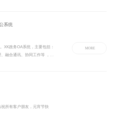
定制版：由设计师根据企业需求
确认；标准版与定制版功能一
根据企业品牌单独设计，定制版
公系统
独特
。XK政务OA系统，主要包括：
MORE
、融合通讯、协同工作等 ，利
公模式，提高行政运营的效率。
文查阅、发文设置、公文审批、
络祝所有客户朋友，元宵节快