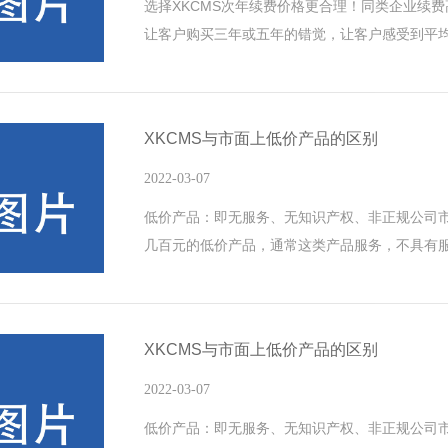
选择XKCMS次年续费价格更合理！同类企业续
让客户购买三年或五年的错觉，让客户感受到平
高，次年续费较高的方式，想办法先让客户合作，
较低，大大降低客户后续支付成本，长期算下来
XKCMS与市面上低价产品的区别
2022-03-07
低价产品：即无服务、无知识产权、非正规公司
几百元的低价产品，通常这类产品服务，不具有
出现问题无法找到对应的人处理问题，或处理响
或无知识产品，即使用第三方开源系统，或盗版
在很大的侵权隐患，且因为开源流通，存在较多
XKCMS与市面上低价产品的区别
黑客攻击，造成数据安全重大损失；
2022-03-07
低价产品：即无服务、无知识产权、非正规公司