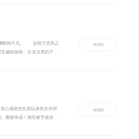
酬勤铸不凡。 征程万里风正
MORE
生威的雄风，生龙活虎的干劲
021年在
衷心感谢您长期以来的支持和
MORE
利、阖家幸福！我司春节放假时