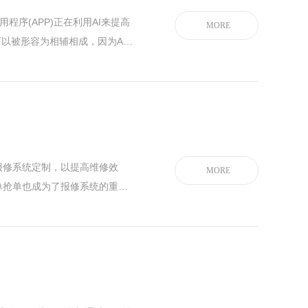
程序(APP)正在利用AI来提高
MORE
可以被形容为相辅相成，因为AI
些先进的功能，这些功能可以帮
如何利用AI来更快地开发
用户体验。##1.使用自然语言处
报修系统定制，以提高维修效
MORE
单抢单也成为了报修系统的重要
的相关内容。廊坊报修系统定制
际情况，定制一套适合自己的报
库设计等一系列工作。通过报修
性化需求