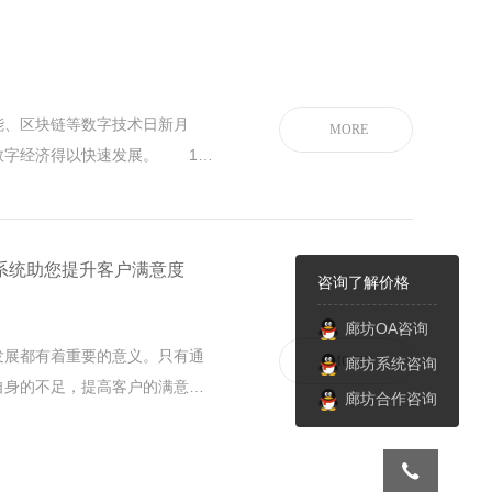
、区块链等数字技术日新月
MORE
数字经济得以快速发展。 1月
》（以下简称《规划》），明确
、普惠共享的新阶段，把握数字
字经济健康发展。&nb
价系统助您提升客户满意度
咨询了解价格
廊坊OA咨询
展都有着重要的意义。只有通
MORE
廊坊系统咨询
自身的不足，提高客户的满意
廊坊合作咨询
廊坊客户服务评价系统，引导
程的体验感受反馈给商家。由客