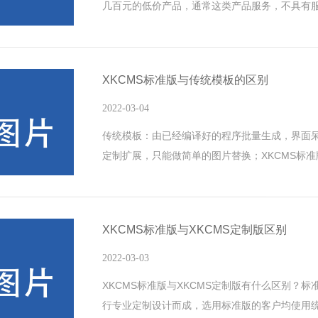
几百元的低价产品，通常这类产品服务，不具有
出现问题无法找到对应的人处理问题，或处理响
或无知识产品，即使用第三方开源系统，或盗版
在很大的侵权隐患，且因为开源流通，存在较多
XKCMS标准版与传统模板的区别
黑客攻击，造成数据安全重大损失；
2022-03-04
传统模板：由已经编译好的程序批量生成，界面
定制扩展，只能做简单的图片替换；XKCMS标
性专业定制设计，采用最新代码H5技术，支持自适
XKCMS标准版与XKCMS定制版区别
2022-03-03
XKCMS标准版与XKCMS定制版有什么区别？
行专业定制设计而成，选用标准版的客户均使用