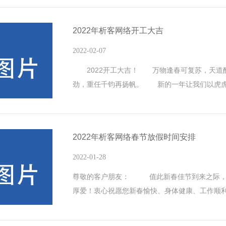
2022年析客网络开工大吉
2022-02-07
2022开工大吉！ 万物逢春可复苏，天道
劲，重任千钧再扬帆。 新的一年让我们以虎虎
儿，气吞万里如虎的精神，埋头苦干，勇毅前行，2
2022年析客网络春节放假时间安排
2022-01-28
尊敬的客户朋友： 值此新春佳节到来之际，
厚爱！衷心祝愿您新春愉快、身体健康、工作顺
间为：1月29日至2月6日，2月7日正式上班。