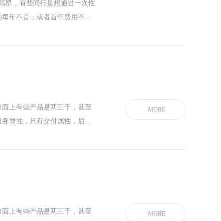
费高昂，有些同行是想通过一次性
均每年不贵；或者首年费用不
后续再收割；XKCMS次年费用
性价比更高；
MORE
市面上有些产品是两三千，甚至
MORE
服务属性，只有交付属性，后续
应速度慢，耽误项目正常使用；
系统，无研发成本，这种系统存
公开漏洞，使用过程中容易遭受
市面上有些产品是两三千，甚至
MORE