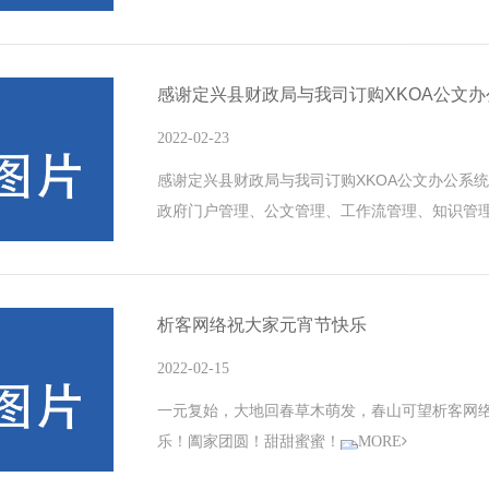
单；标准版支持多端自适应，支持对接公众号；
专属量身定制设计，最终设计需由客户进行验收
样，视觉效果基本接近，主要区别在于设计是否
感谢定兴县财政局与我司订购XKOA公文办
更适合上市公司、集团公司、政府机构、或具有
2022-02-23
感谢定兴县财政局与我司订购XKOA公文办公系统
政府门户管理、公文管理、工作流管理、知识管理
用信息化和业务融合的力量，改变传统的纸质办
公文管理：提供收文、发文拟稿、发文草稿、发
签收公文、收文查阅、收文设置等多元化功能
析客网络祝大家元宵节快乐
2022-02-15
一元复始，大地回春草木萌发，春山可望析客网
乐！阖家团圆！甜甜蜜蜜！
MORE